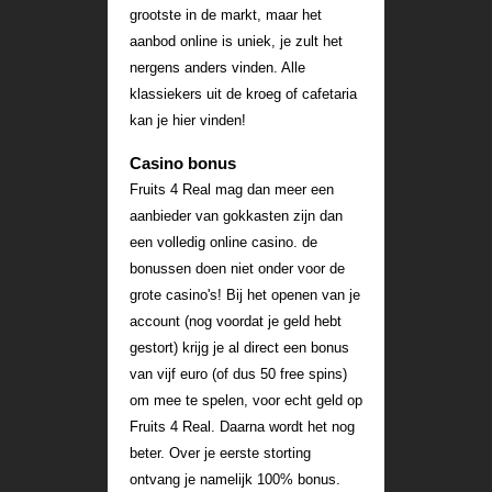
grootste in de markt, maar het
aanbod online is uniek, je zult het
nergens anders vinden. Alle
klassiekers uit de kroeg of cafetaria
kan je hier vinden!
Casino bonus
Fruits 4 Real mag dan meer een
aanbieder van gokkasten zijn dan
een volledig online casino. de
bonussen doen niet onder voor de
grote casino's! Bij het openen van je
account (nog voordat je geld hebt
gestort) krijg je al direct een bonus
van vijf euro (of dus 50 free spins)
om mee te spelen, voor echt geld op
Fruits 4 Real. Daarna wordt het nog
beter. Over je eerste storting
ontvang je namelijk 100% bonus.