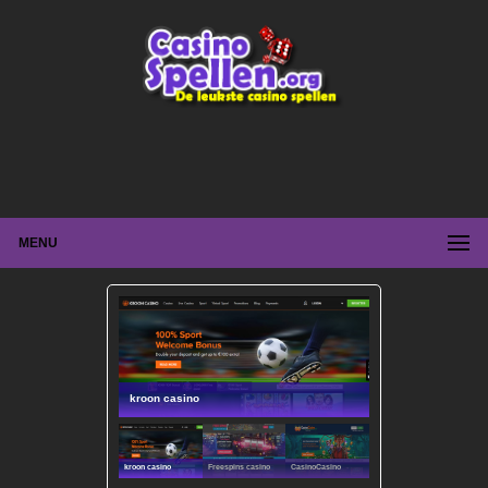
MENU
kroon casino
kroon casino
Freespins casino
CasinoCasino