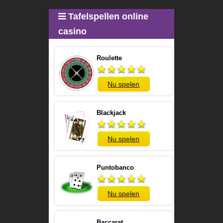
Tafelspellen online
casino
Roulette
Nu spelen
Blackjack
Nu spelen
Puntobanco
Nu spelen
Baccarat