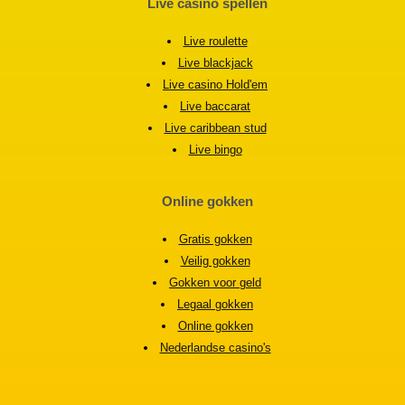
Live casino spellen
Live roulette
Live blackjack
Live casino Hold'em
Live baccarat
Live caribbean stud
Live bingo
Online gokken
Gratis gokken
Veilig gokken
Gokken voor geld
Legaal gokken
Online gokken
Nederlandse casino's