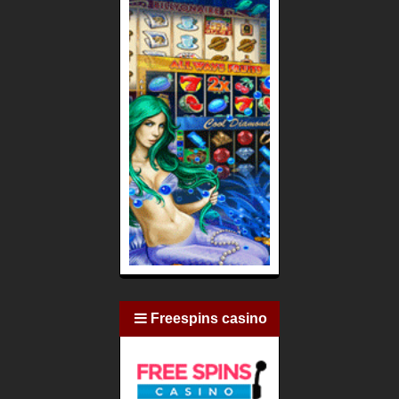
Freespins casino