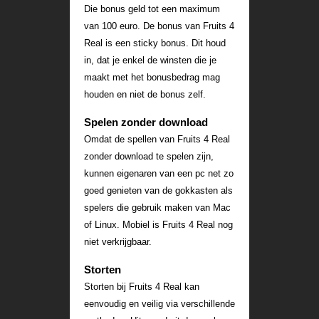
Die bonus geld tot een maximum
van 100 euro. De bonus van Fruits 4
Real is een sticky bonus. Dit houd
in, dat je enkel de winsten die je
maakt met het bonusbedrag mag
houden en niet de bonus zelf.
Spelen zonder download
Omdat de spellen van Fruits 4 Real
zonder download te spelen zijn,
kunnen eigenaren van een pc net zo
goed genieten van de gokkasten als
spelers die gebruik maken van Mac
of Linux. Mobiel is Fruits 4 Real nog
niet verkrijgbaar.
Storten
Storten bij Fruits 4 Real kan
eenvoudig en veilig via verschillende