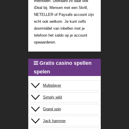
methoden. Uiteraard zit daar ook
iDeal bij. Mensen met een Skrill,
NETELLER of Paysafe account zijn
echt ook welkom. Je kunt zelfs
doormiddel van inbellen met je
telefoon het saldo op je account
opwaarderen.
Gratis casino spellen
spelen
Multiplayer
Simply wild
Grand spin
Jack hammer