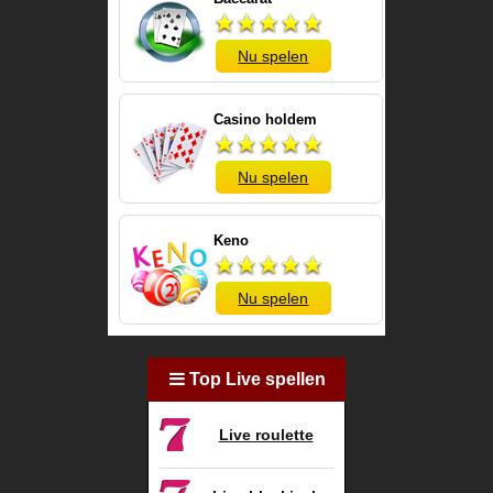
Nu spelen
Casino holdem
Nu spelen
Keno
Nu spelen
Top Live spellen
Live roulette