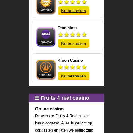
Nu bezoeken
Omnislots
Nu bezoeken
Kroon Casino
Nu bezoeken
Fruits 4 real casino
Online casino
De website Fruits 4 Real is heel
basic opgezet. Alles is gericht op
gokkasten en laten we eerlijk zijn: