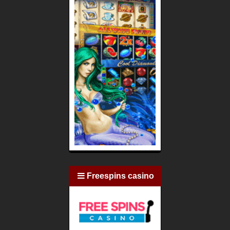
Freespins casino