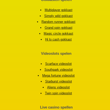
Multiplayer gokkast
Simply wild gokkast
Random runner gokkast
Grand spin gokkast
Magic circle gokkast
Hi lo cash gokkast
Videoslots spelen
Scarface videoslot
Southpark videoslot
Mega fortune videoslot
Starburst videoslot
Aliens videoslot
Twin spin videoslot
Live casino spellen