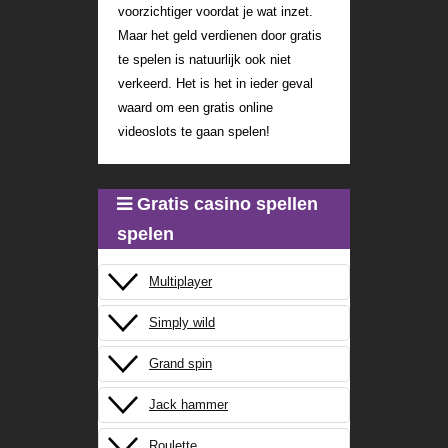
voorzichtiger voordat je wat inzet.
Maar het geld verdienen door gratis
te spelen is natuurlijk ook niet
verkeerd. Het is het in ieder geval
waard om een gratis online
videoslots te gaan spelen!
Gratis casino spellen
spelen
Multiplayer
Simply wild
Grand spin
Jack hammer
Roulette