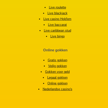
Live roulette
Live blackjack
Live casino Hold'em
Live baccarat
Live caribbean stud
Live bingo
Online gokken
Gratis gokken
Veilig gokken
Gokken voor geld
Legaal gokken
Online gokken
Nederlandse casino's