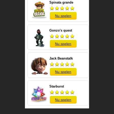
Spinata grande
Nu spelen
Gonzo's quest
Nu spelen
Jack Beanstalk
Nu spelen
Starburst
Nu spelen